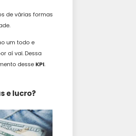
os de várias formas
ade.
mo um todo e
r aí vai. Dessa
amento desse
KPI
.
s e lucro?