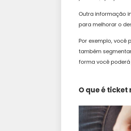
Outra informação in
para melhorar o de
Por exemplo, você
também segmentar po
forma você poderá
O que é ticke