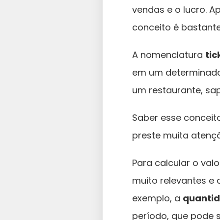
vendas e o lucro. A
conceito é bastant
A nomenclatura
tic
em um determinado 
um restaurante, sap
Saber esse conceito
preste muita atençã
Para calcular o val
muito relevantes e
exemplo, a
quantid
período, que pode se