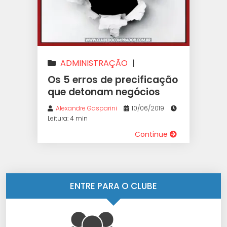
ADMINISTRAÇÃO
|
ESTRATÉGIA
|
LUCRATIVIDADE
|
Os 5 erros de precificação
PRECIFICAÇÃO
|
PRICING
|
que detonam negócios
VAREJO
Alexandre Gasparini
10/06/2019
Leitura: 4 min
Continue
ENTRE PARA O CLUBE