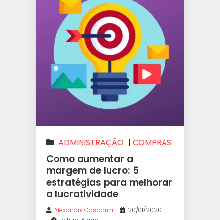
ADMINISTRAÇÃO
|
COMPRAS
|
EMPREENDEDORISMO
|
Como aumentar a
LUCRATIVIDADE
|
margem de lucro: 5
estratégias para melhorar
PRECIFICAÇÃO
|
PRICING
a lucratividade
Alexandre Gasparini
20/01/2020
Leitura: 6 min