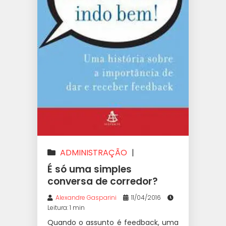
ADMINISTRAÇÃO
|
COACHING
|
GESTÃO
|
É só uma simples
PESSOAS
conversa de corredor?
Alexandre Gasparini
11/04/2016
Leitura: 1 min
Quando o assunto é feedback, uma