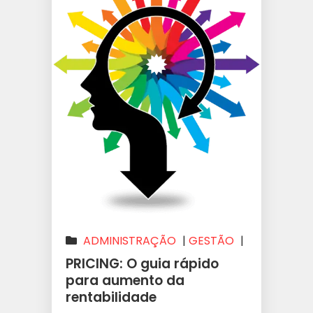
ADMINISTRAÇÃO
|
GESTÃO
|
LUCRATIVIDADE
|
PRICING: O guia rápido
PRECIFICAÇÃO
|
PRICING
|
para aumento da
rentabilidade
VAREJO