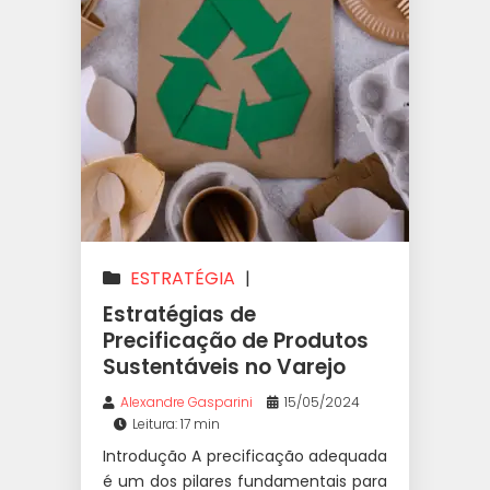
ESTRATÉGIA
|
PRECIFICAÇÃO
|
PRICING
Estratégias de
Precificação de Produtos
Sustentáveis no Varejo
Alexandre Gasparini
15/05/2024
Leitura: 17 min
Introdução A precificação adequada
é um dos pilares fundamentais para