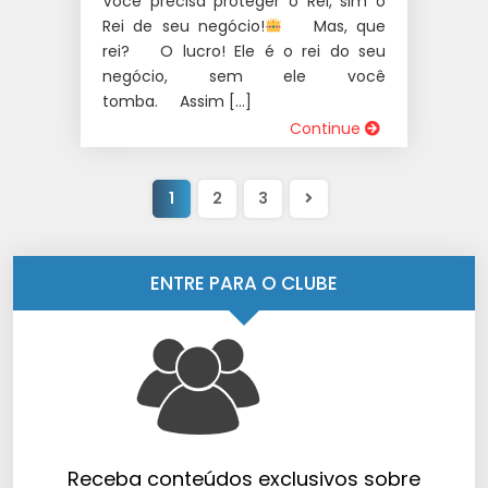
Você precisa proteger o Rei, sim o
Rei de seu negócio!
⁣⠀⁣⠀Mas, que
rei? ⁣⠀⁣⠀O lucro! ⁣Ele é o rei do seu
negócio, sem ele você
tomba.⁣⠀⁣⠀Assim […]
Continue
Próxima
1
2
3
página
ENTRE PARA O CLUBE
Receba conteúdos exclusivos sobre