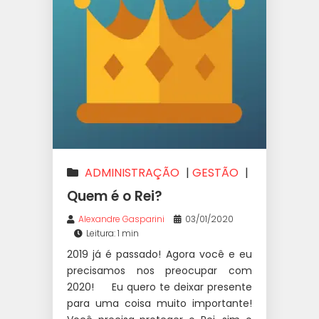
ADMINISTRAÇÃO
|
GESTÃO
|
LUCRATIVIDADE
|
NEGÓCIOS
Quem é o Rei?
Alexandre Gasparini
03/01/2020
Leitura: 1 min
2019 já é passado! Agora você e eu
precisamos nos preocupar com
2020! ⠀⁣⠀Eu quero te deixar presente
para uma coisa muito importante!