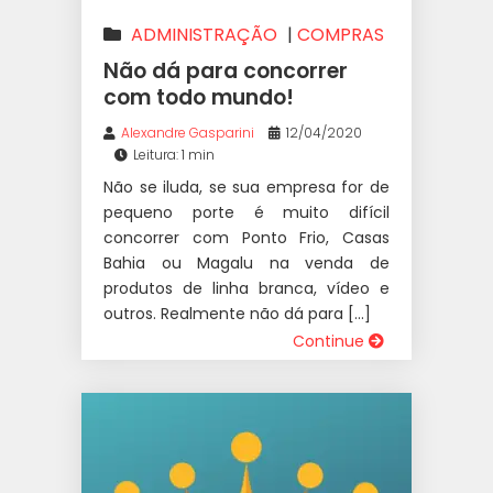
ADMINISTRAÇÃO
|
COMPRAS
|
EMPREENDEDORISMO
|
Não dá para concorrer
ESTRATÉGIA
|
NEGÓCIOS
|
com todo mundo!
PRECIFICAÇÃO
|
VAREJO
Alexandre Gasparini
12/04/2020
Leitura: 1 min
Não se iluda, se sua empresa for de
pequeno porte é muito difícil
concorrer com Ponto Frio, Casas
Bahia ou Magalu na venda de
produtos de linha branca, vídeo e
outros. ⁣Realmente não dá para […]
Continue