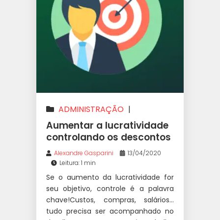
ADMINISTRAÇÃO
|
ESTRATÉGIA
|
GESTÃO
|
Aumentar a lucratividade
LUCRATIVIDADE
|
controlando os descontos
PRECIFICAÇÃO
|
VAREJO
Alexandre Gasparini
13/04/2020
Leitura: 1 min
Se o aumento da lucratividade for
seu objetivo, controle é a palavra
chave!⁣⁣⁣⁣Custos, compras, salários…
tudo precisa ser acompanhado no