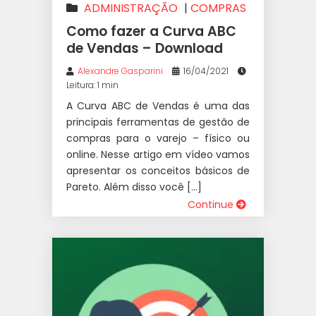
ADMINISTRAÇÃO
|
COMPRAS
|
VAREJO
Como fazer a Curva ABC
de Vendas – Download
Alexandre Gasparini
16/04/2021
Leitura: 1 min
A Curva ABC de Vendas é uma das
principais ferramentas de gestão de
compras para o varejo – físico ou
online. Nesse artigo em vídeo vamos
apresentar os conceitos básicos de
Pareto. Além disso você […]
Continue