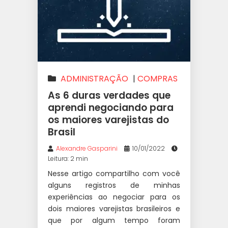
ADMINISTRAÇÃO
|
COMPRAS
|
PRECIFICAÇÃO
|
VAREJO
As 6 duras verdades que
aprendi negociando para
os maiores varejistas do
Brasil
Alexandre Gasparini
10/01/2022
Leitura: 2 min
Nesse artigo compartilho com você
alguns registros de minhas
experiências ao negociar para os
dois maiores varejistas brasileiros e
que por algum tempo foram