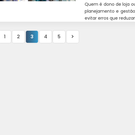
Quem é dono de loja o
planejamento e gestão
evitar erros que reduza
gina
Próxima
1
2
3
4
5
erior
página