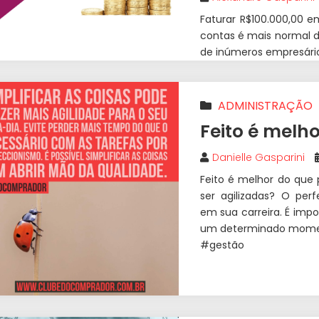
Faturar R$100.000,00 
contas é mais normal do
de inúmeros empresários
ADMINISTRAÇÃO
PESSOAS
Feito é melho
Danielle Gasparini
Feito é melhor do que 
ser agilizadas? O pe
em sua carreira. É imp
um determinado momen
#gestão