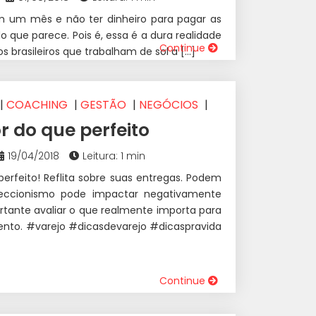
em um mês e não ter dinheiro para pagar as
 que parece. Pois é, essa é a dura realidade
Continue
 brasileiros que trabalham de sol a […]
|
COACHING
|
GESTÃO
|
NEGÓCIOS
|
r do que perfeito
19/04/2018
Leitura: 1 min
perfeito! Reflita sobre suas entregas. Podem
rfeccionismo pode impactar negativamente
ortante avaliar o que realmente importa para
to. #varejo #dicasdevarejo #dicaspravida
Continue