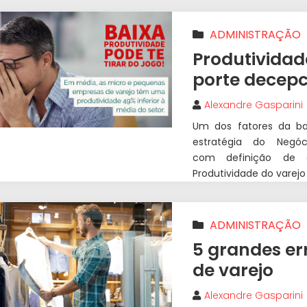
ADMINISTRAÇÃO
Produtividad
porte decepc
Alexandre Gasparini
Um dos fatores da bai
estratégia do Negó
com definição de o
Produtividade do varejo
ADMINISTRAÇÃO
5 grandes er
de varejo
Alexandre Gasparini