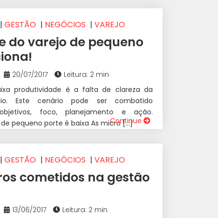
|
GESTÃO
|
NEGÓCIOS
|
VAREJO
e do varejo de pequeno
iona!
20/07/2017
Leitura: 2 min
xa produtividade é a falta de clareza da
cio. Este cenário pode ser combatido
bjetivos, foco, planejamento e ação.
Continue
 de pequeno porte é baixa As micro […]
|
GESTÃO
|
NEGÓCIOS
|
VAREJO
ros cometidos na gestão
13/06/2017
Leitura: 2 min