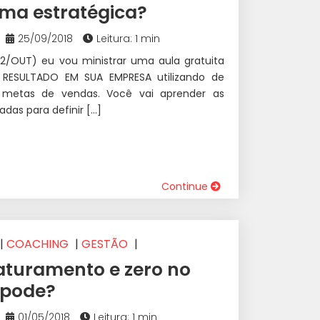
ma estratégica?
25/09/2018
Leitura: 1 min
/OUT) eu vou ministrar uma aula gratuita
RESULTADO EM SUA EMPRESA utilizando de
 metas de vendas. Você vai aprender as
zadas para definir […]
Continue
|
COACHING
|
GESTÃO
|
GÓCIOS
|
VAREJO
aturamento e zero no
 pode?
01/05/2018
Leitura: 1 min