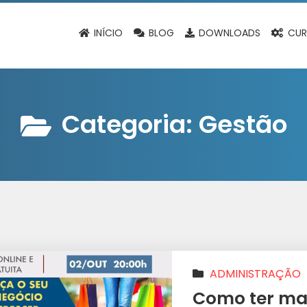
INÍCIO
BLOG
DOWNLOADS
CUR
Categoria:
Gestão
ADMINISTRAÇÃO
NEGÓCIOS
|
VAREJO
Como ter mai