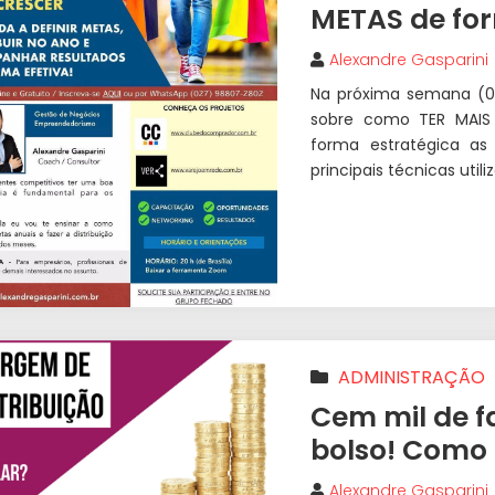
METAS de for
Alexandre Gasparini
Na próxima semana (02
sobre como TER MAIS 
forma estratégica as
principais técnicas utili
ADMINISTRAÇÃO
LUCRATIVIDADE
|
NE
Cem mil de f
bolso! Como
Alexandre Gasparini