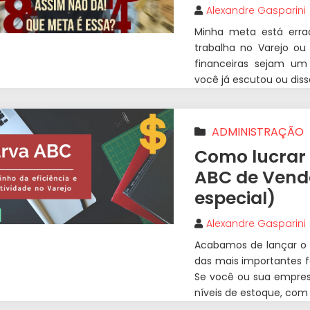
Alexandre Gasparini
Minha meta está errad
trabalha no Varejo o
financeiras sejam um
você já escutou ou diss
ADMINISTRAÇÃO
VAREJO
Como lucrar
ABC de Vend
especial)
Alexandre Gasparini
Acabamos de lançar o
das mais importantes f
Se você ou sua empres
níveis de estoque, com